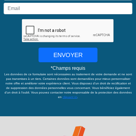
ENVOYER
*
Champs requis
Les données de ce formulaire sont nécessaires au traitement de votre demande et ne sont
pas transmises à un tiers. Certaines données sont demandées pour mieux personnaliser
notre offre et améliorer votre expérience client. Vous disposez d’un droit de rectification et
de suppression des données personnelles vous concernant. Vous bénéficiez également
d’un droit à l’oubli. Vous pouvez contacter notre responsable de la protection des données
en
cliquant ici
.