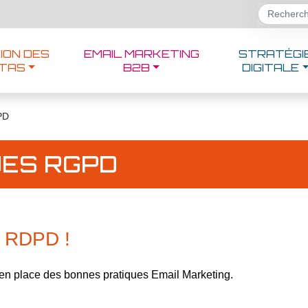
ION DES
EMAIL MARKETING
STRATÉGI
TAS
B2B
DIGITALE
PD
UES RGPD
é RDPD !
n place des bonnes pratiques Email Marketing.