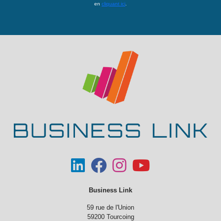
en
cliquant ici
.
Business Link
59 rue de l'Union
59200 Tourcoing