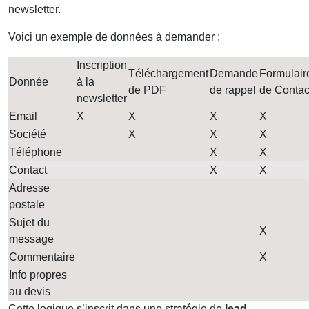
newsletter.
Voici un exemple de données à demander :
Inscription
Téléchargement
Demande
Formulair
Donnée
à la
de PDF
de rappel
de Contac
newsletter
Email
X
X
X
X
Société
X
X
X
Téléphone
X
X
Contact
X
X
Adresse
postale
Sujet du
X
message
Commentaire
X
Info propres
au devis
Cette logique s’inscrit dans une stratégie de
lead