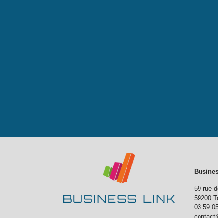
Busines
59 rue d
59200 T
03 59 0
contact@