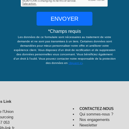
ENVOYER
*
Champs requis
Les données de ce formulaire sont nécessaires au traitement de votre
demande et ne sont pas transmises à un tiers. Certaines données sont
demandées pour mieux personnaliser notre offre et améliorer votre
expérience client. Vous disposez d’un droit de rectification et de suppression
des données personnelles vous concernant. Vous bénéficiez également
d’un droit à l’oubli. Vous pouvez contacter notre responsable de la protection
des données en
cliquant ici
.
s Link
CONTACTEZ-NOUS
e l'Union
Qui sommes-nous ?
ourcoing
Nos engagements
57 053
Newsletter
b-link.fr